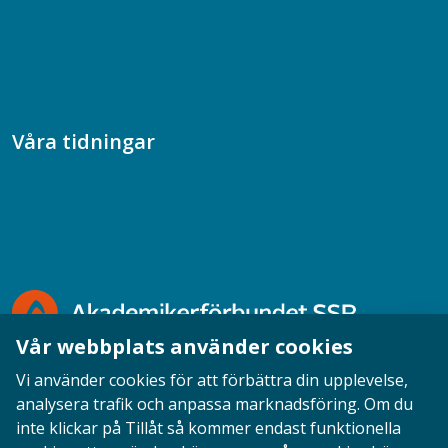
Samhällsvetarpodden
Samtal med beteendevetare
Socialtjänstpodden
Våra tidningar
Akademikern
Chefstidningen
Socionomen
Vår webbplats använder cookies
Vi använder cookies för att förbättra din upplevelse,
analysera trafik och anpassa marknadsföring. Om du
inte klickar på Tillåt så kommer endast funktionella
Opinion
English
Personuppgifter
Cookies