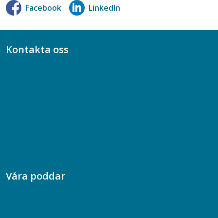
Facebook
LinkedIn
Kontakta oss
Bli medlem
08-617 44 00
Box 128 00, 112 96 Stockholm
Jobba hos oss
Presskontakt
Dina försäkringar i Akademikerförsäkring
Våra poddar
Chefspodden
Samhällsekonomiska podden