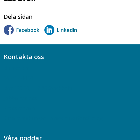
Dela sidan
Facebook
LinkedIn
Kontakta oss
Bli medlem
08-617 44 00
Box 128 00, 112 96 Stockholm
Jobba hos oss
Presskontakt
Dina försäkringar i Akademikerförsäkring
Våra poddar