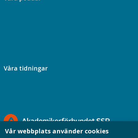
Chefspodden
Samhällsekonomiska podden
Samhällsvetarpodden
Samtal med beteendevetare
Socialtjänstpodden
Våra tidningar
Akademikern
Chefstidningen
Socionomen
Vår webbplats använder cookies