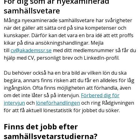
För dig som är nyexaminerad
samhällsvetare
Många nyexaminerade samhällsvetare har svårigheter
när det gäller att sätta ord på sina kompetenser och
kunskaper. Därför kan det vara en bra idé att ett proffs
kikar på dina ansökningshandlingar. Mejla
till
cv@akademssr.se
med ditt medlemsnummer så får du
hjälp med CV, personligt brev och LinkedIn-profil.
Du behöver också ha en bra bild av vilken lön du ska
begära, annars finns risken att du får en alldeles för låg
ingångslön. Ofta finns möjligheten att förhandla, även
om det inte låter så på intervjun.
Förbered dig för
intervjun
och
löneförhandlingen
och ring Rådgivningen
för att få aktuell lönestatistik för jobbet du söker.
Finns det jobb efter
samhällsvetarstudierna?