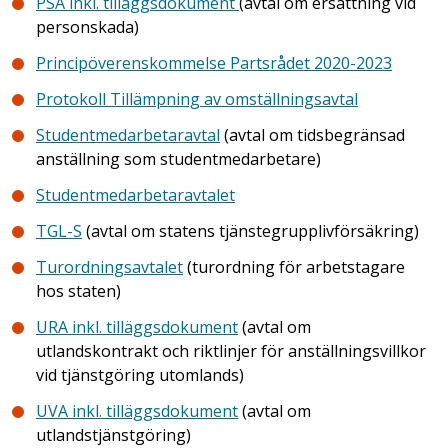
PSA inkl. tilläggsdokument
(avtal om ersättning vid
personskada)
Principöverenskommelse Partsrådet 2020-2023
Protokoll Tillämpning av omställningsavtal
Studentmedarbetaravtal
(avtal om tidsbegränsad
anställning som studentmedarbetare)
Studentmedarbetaravtalet
TGL-S
(avtal om statens tjänstegrupplivförsäkring)
Turordningsavtalet
(turordning för arbetstagare
hos staten)
URA inkl. tilläggsdokument
(avtal om
utlandskontrakt och riktlinjer för anställningsvillkor
vid tjänstgöring utomlands)
UVA inkl. tilläggsdokument
(avtal om
utlandstjänstgöring)