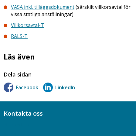
VASA inkl. tilläggsdokument
(särskilt villkorsavtal för
vissa statliga anställningar)
Villkorsavtal-T
RALS-T
Läs även
Dela sidan
Facebook
LinkedIn
Kontakta oss
Bli medlem
08-617 44 00