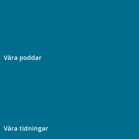
Box 128 00, 112 96 Stockholm
Jobba hos oss
Presskontakt
Dina försäkringar i Akademikerförsäkring
Våra poddar
Chefspodden
Samhällsekonomiska podden
Samhällsvetarpodden
Samtal med beteendevetare
Socialtjänstpodden
Våra tidningar