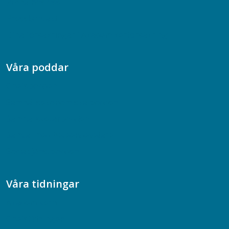
Jobba hos oss
Presskontakt
Dina försäkringar i Akademikerförsäkring
Våra poddar
Chefspodden
Samhällsekonomiska podden
Samhällsvetarpodden
Samtal med beteendevetare
Socialtjänstpodden
Våra tidningar
Akademikern
Chefstidningen