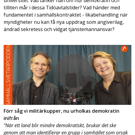
universitet. Vad tänker han om hur demokratin och
tilliten mår i dessa Tidöavtalstider? Vad händer med
fundamentet i samhällskontraktet - likabehandling när
myndigheter nu kan få nya uppdrag som angiverilag,
ändrad sekretess och vidgat tjänstemannansvar?
Förr såg vi militärkupper, nu urholkas demokratin
inifrån
”
När ett land blir mindre demokratiskt, brukar det ske
genom att man identifierar en grupp i samhället som orsak