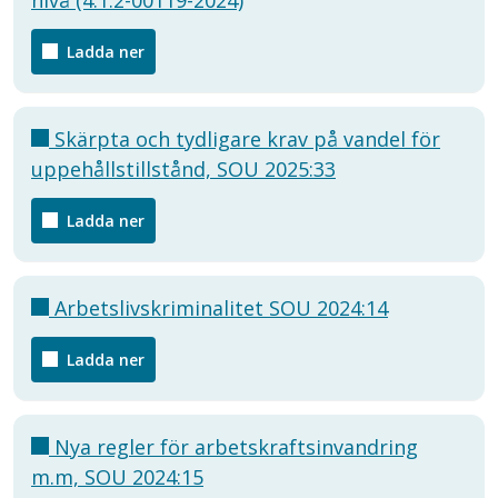
Ladda ner
Skärpta och tydligare krav på vandel för
uppehållstillstånd, SOU 2025:33
Ladda ner
Arbetslivskriminalitet SOU 2024:14
Ladda ner
Nya regler för arbetskraftsinvandring
m.m, SOU 2024:15