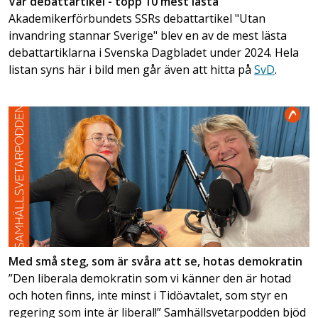
Vår debattartikel - topp 10 mest lästa
Akademikerförbundets SSRs debattartikel "Utan
invandring stannar Sverige" blev en av de mest lästa
debattartiklarna i Svenska Dagbladet under 2024. Hela
listan syns här i bild men går även att hitta på
SvD
.
Med små steg, som är svåra att se, hotas demokratin
”Den liberala demokratin som vi känner den är hotad
och hoten finns, inte minst i Tidöavtalet, som styr en
regering som inte är liberal!” Samhällsvetarpodden bjöd