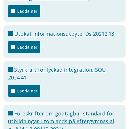
Ladda ner
Utökat informationsutbyte, Ds 20212:13
Ladda ner
Styrkraft för lyckad integration, SOU
2024:41
Ladda ner
Föreskrifter om godtagbar standard för
utbildningar utomlands på eftergymnasial
nivå (4.1.2-00119-2024)