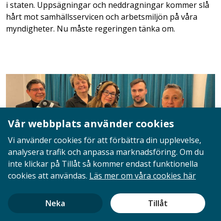
i staten. Uppsägningar och neddragningar kommer slå
hårt mot samhällsservicen och arbetsmiljön på våra
myndigheter. Nu måste regeringen tänka om.
Vår webbplats använder cookies
Vi använder cookies för att förbättra din upplevelse,
analysera trafik och anpassa marknadsföring. Om du
inte klickar på Tillåt så kommer endast funktionella
cookies att användas.
Läs mer om våra cookies här
Förbundet med i Delmi-podd om etablering på
arbetsmarknaden
Neka
Tillåt
Var sitter systemfelen varför utlandsutbildade inte får
rätt jobb, eller jobb alls, i samma utsträckning som