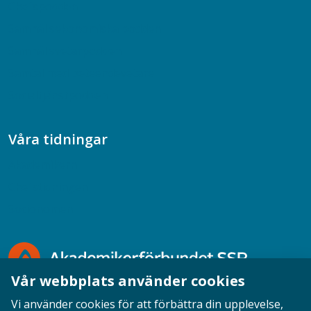
Chefspodden
Samhällsekonomiska podden
Samhällsvetarpodden
Samtal med beteendevetare
Socialtjänstpodden
Våra tidningar
Akademikern
Chefstidningen
Socionomen
Vår webbplats använder cookies
Vi använder cookies för att förbättra din upplevelse,