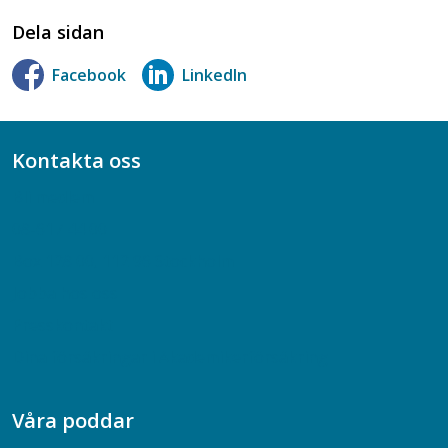
Dela sidan
Facebook
LinkedIn
Kontakta oss
Bli medlem
08-617 44 00
Box 128 00, 112 96 Stockholm
Jobba hos oss
Presskontakt
Dina försäkringar i Akademikerförsäkring
Våra poddar