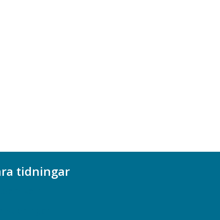
ra tidningar
ademikern
efstidningen