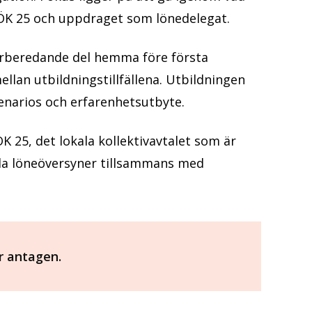
 HÖK 25 och uppdraget som lönedelegat.
örberedande del hemma före första
mellan utbildningstillfällena. Utbildningen
cenarios och erfarenhetsutbyte.
K 25, det lokala kollektivavtalet som är
ala löneöversyner tillsammans med
r antagen.