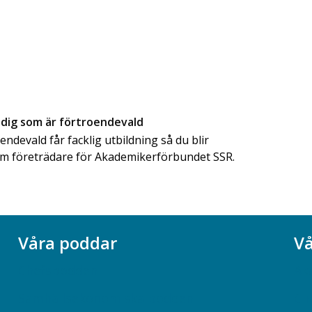
 dig som är förtroendevald
ndevald får facklig utbildning så du blir
 som företrädare för Akademikerförbundet SSR.
Våra poddar
Vå
Chefspodden
Ak
Samhällsekonomiska podden
Ch