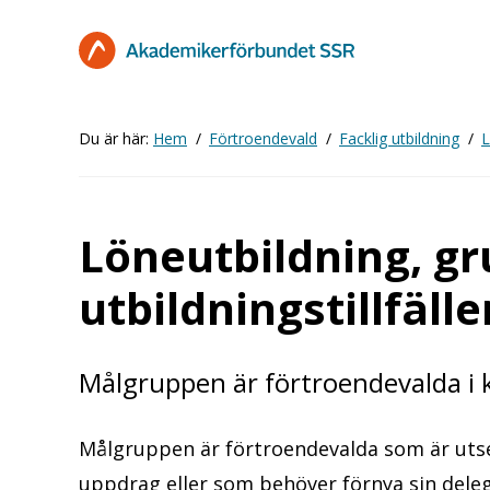
Hoppa
till
huvudinnehåll
Du är här:
Hem
Förtroendevald
Facklig utbildning
L
Löneutbildning, gr
utbildningstillfälle
Målgruppen är förtroendevalda i
Målgruppen är förtroendevalda som är utsedd
uppdrag eller som behöver förnya sin deleg