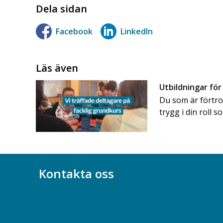
Dela sidan
Facebook
LinkedIn
Läs även
Utbildningar för
Du som är förtroe
trygg i din roll
Kontakta oss
Bli medlem
08-617 44 00