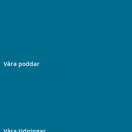
08-617 44 00
Box 128 00, 112 96 Stockholm
Jobba hos oss
Presskontakt
Dina försäkringar i Akademikerförsäkring
Våra poddar
Chefspodden
Samhällsekonomiska podden
Samhällsvetarpodden
Samtal med beteendevetare
Socialtjänstpodden
Våra tidningar