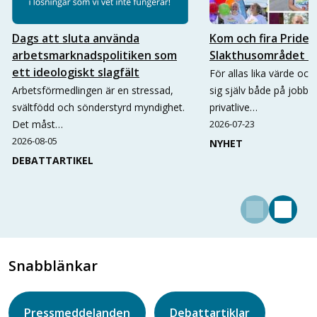
Dags att sluta använda
Kom och fira Pride 
arbetsmarknadspolitiken som
Slakthusområdet i
ett ideologiskt slagfält
För allas lika värde och 
Arbetsförmedlingen är en stressad,
sig själv både på jobbet
svältfödd och sönderstyrd myndighet.
privatlive…
Det måst…
2026-07-23
2026-08-05
NYHET
DEBATTARTIKEL
Snabblänkar
Pressmeddelanden
Debattartiklar