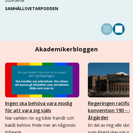
2026-06-08
SAMHÄLLSVETARPODDEN
Akademikerbloggen
Ingen ska behöva vara modig
Regeringen ratifice
för att vara sig själv
konvention 190 – 
åtgärder
När världen rör sig både framåt och
bakåt behövs Pride mer än någonsin.
En del av mig ville skri
Erfarenh…
som ibland sker när no