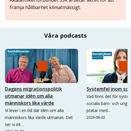
Akademikerförbundet SSR arbetar aktivt för att
främja hållbarhet klimatmässigt.
Våra podcasts
Dagens migrationspolitik
Systemfel inom soc
utmanar idén om alla
Vad finns det för system
människors lika värde
sociala barn- och ungd
Vi lever i en tid där idén om alla
pratar med…
människors lika värde utmanas. Det
2026-06-02
ser vi int…