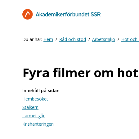
Hoppa
till
huvudinnehåll
Du är här:
Hem
Råd och stöd
Arbetsmiljö
Hot och 
Fyra filmer om hot
Innehåll på sidan
Hembesöket
Stalkern
Larmet går
Krishanteringen