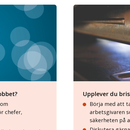
jobbet?
Upplever du bris
 som
Börja med att t
ör chefer,
arbetsgivaren s
säkerheten på 
Diskutera gärna 