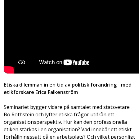
Etiska dilemman in en tid av politisk förändring - med
etikforskare Erica Falkenström
Seminariet bygger vidare på samtalet med statsvetare
Bo Rothstein och lyfter etiska frågor utifrån ett
organisationsperspektiv. Hur kan den professionella
etiken stärkas i en organisation? Vad innebär ett etiskt
förhållningssätt på en arbetsplats? Och vilket personligt