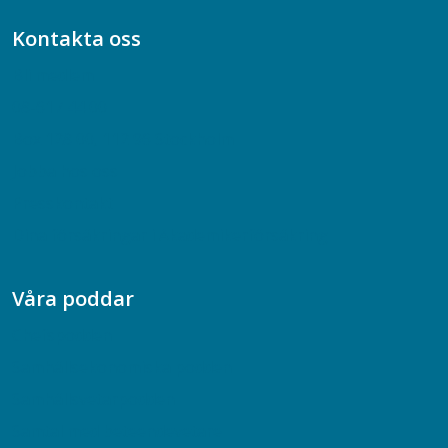
Kontakta oss
Bli medlem
08-617 44 00
Box 128 00, 112 96 Stockholm
Jobba hos oss
Presskontakt
Dina försäkringar i Akademikerförsäkring
Våra poddar
Chefspodden
Samhällsekonomiska podden
Samhällsvetarpodden
Samtal med beteendevetare