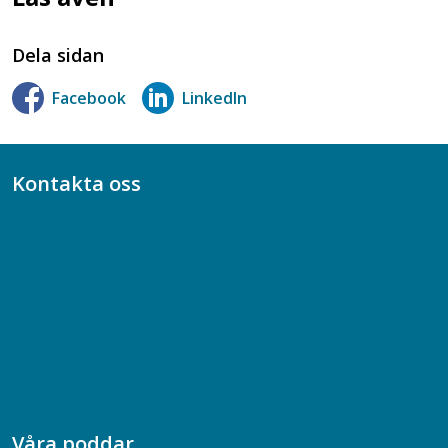
Dela sidan
Facebook
LinkedIn
Kontakta oss
Bli medlem
08-617 44 00
Box 128 00, 112 96 Stockholm
Jobba hos oss
Presskontakt
Dina försäkringar i Akademikerförsäkring
Våra poddar