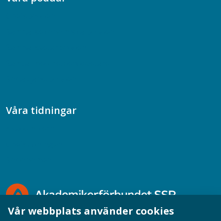
Chefspodden
Samhällsekonomiska podden
Samhällsvetarpodden
Samtal med beteendevetare
Socialtjänstpodden
Våra tidningar
Akademikern
Chefstidningen
Socionomen
Vår webbplats använder cookies