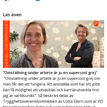
Läs även
”Omställning under arbete är ju en supercool grej”
”Omställning under arbete är ju en supercool grej om
man får det att fungera. Att anställda som har ett jobb
kan få möjlighet att utvecklas och karriärutveckla tror
jag är världsunikt.”. Så beskrivs delar av
Trygghetsöverenskommelsen av Lotta Stern som är VD
för tankesmedjan Ratio och som nyligen har gett ut