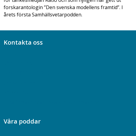
forskarantologin ”Den svenska modellens framtid”. I
årets första Samhällsvetarpodden.
Kontakta oss
Bli medlem
08-617 44 00
Box 128 00, 112 96 Stockholm
Jobba hos oss
Presskontakt
Dina försäkringar i Akademikerförsäkring
Våra poddar
Chefspodden