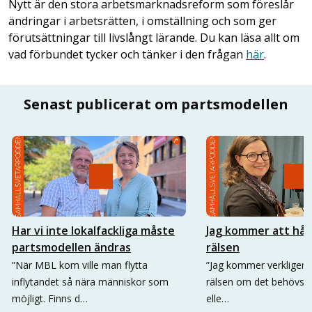
Nytt är den stora arbetsmarknadsreform som föreslår
ändringar i arbetsrätten, i omställning och som ger
förutsättningar till livslångt lärande. Du kan läsa allt om
vad förbundet tycker och tänker i den frågan
här
.
Senast publicerat om partsmodellen
Har vi inte lokalfackliga måste
Jag kommer att hål
partsmodellen ändras
rälsen
”När MBL kom ville man flytta
”Jag kommer verkligen at
inflytandet så nära människor som
rälsen om det behövs n
möjligt. Finns d…
elle…