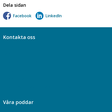
Dela sidan
Facebook
LinkedIn
Kontakta oss
Bli medlem
08-617 44 00
Box 128 00, 112 96 Stockholm
Jobba hos oss
Presskontakt
Dina försäkringar i Akademikerförsäkring
Våra poddar
Chefspodden