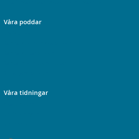
Dina försäkringar i Akademikerförsäkring
Våra poddar
Chefspodden
Samhällsekonomiska podden
Samhällsvetarpodden
Samtal med beteendevetare
Socialtjänstpodden
Våra tidningar
Akademikern
Chefstidningen
Socionomen