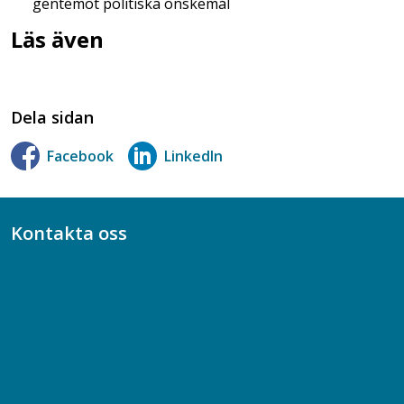
gentemot politiska önskemål
Läs även
Dela sidan
Facebook
LinkedIn
Kontakta oss
Bli medlem
08-617 44 00
Box 128 00, 112 96 Stockholm
Jobba hos oss
Presskontakt