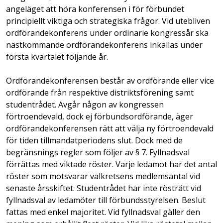
angeläget att höra konferensen i för förbundet
principiellt viktiga och strategiska frågor. Vid utebliven
ordförandekonferens under ordinarie kongressår ska
nästkommande ordförandekonferens inkallas under
första kvartalet följande år.
Ordförandekonferensen består av ordförande eller vice
ordförande från respektive distriktsförening samt
studentrådet. Avgår någon av kongressen
förtroendevald, dock ej förbundsordförande, äger
ordförandekonferensen rätt att välja ny förtroendevald
för tiden tillmandatperiodens slut. Dock med de
begränsnings regler som följer av § 7. Fyllnadsval
förrättas med viktade röster. Varje ledamot har det antal
röster som motsvarar valkretsens medlemsantal vid
senaste årsskiftet. Studentrådet har inte rösträtt vid
fyllnadsval av ledamöter till förbundsstyrelsen. Beslut
fattas med enkel majoritet. Vid fyllnadsval gäller den