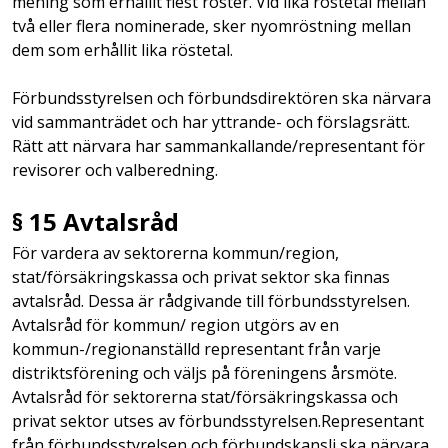
mening som erhållit flest röster. Vid lika röstetal mellan
två eller flera nominerade, sker nyomröstning mellan
dem som erhållit lika röstetal.
Förbundsstyrelsen och förbundsdirektören ska närvara
vid sammanträdet och har yttrande- och förslagsrätt.
Rätt att närvara har sammankallande/representant för
revisorer och valberedning.
§ 15 Avtalsråd
För vardera av sektorerna kommun/region,
stat/försäkringskassa och privat sektor ska finnas
avtalsråd. Dessa är rådgivande till förbundsstyrelsen.
Avtalsråd för kommun/ region utgörs av en
kommun-/regionanställd representant från varje
distriktsförening och väljs på föreningens årsmöte.
Avtalsråd för sektorerna stat/försäkringskassa och
privat sektor utses av förbundsstyrelsen.Representant
från förbundsstyrelsen och förbundskansli ska närvara