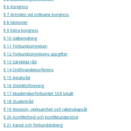
§ 6 Kongress
§ 7 Ärenden vid ordinarie kongress
§ 8 Motioner
§ 9 Extra kongress
§ 10 Valberedning
§ 11 Förbundsstyrelsen
§ 12 Förbundsstyrelsens uppgifter
§ 13 Särskilda råd
§ 14 Ordförandekonferens
§ 15 Avtalsråd
§ 16 Distriktsförening
§ 17 Akademikerförbundet SSR lokalt
§ 18 Studentråd
§ 19 Revision, verksamhet och räkenskapsår
§ 20 Konfliktfond och konfliktunderstöd
§ 21 Kansli och förbundstidning