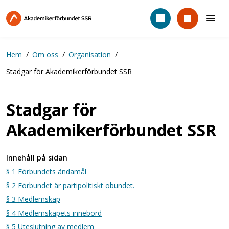
Hoppa
till
huvudinnehåll
Hem
Om oss
Organisation
Stadgar för Akademikerförbundet SSR
Stadgar för
Akademikerförbundet SSR
Innehåll på sidan
§ 1 Förbundets ändamål
§ 2 Förbundet är partipolitiskt obundet.
§ 3 Medlemskap
§ 4 Medlemskapets innebörd
§ 5 Uteslutning av medlem