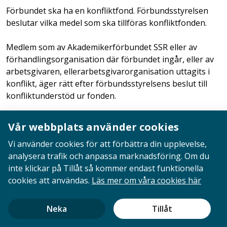
Förbundet ska ha en konfliktfond. Förbundsstyrelsen
beslutar vilka medel som ska tillföras konfliktfonden.
Medlem som av Akademikerförbundet SSR eller av
förhandlingsorganisation där förbundet ingår, eller av
arbetsgivaren, ellerarbetsgivarorganisation uttagits i
konflikt, äger rätt efter förbundsstyrelsens beslut till
konfliktunderstöd ur fonden.
Rätten till konfliktunderstöd tillfaller den som erlagt
Vår webbplats använder cookies
före konfliktutbrottet förfallna medlemsavgifter och
Vi använder cookies för att förbättra din upplevelse,
annan av förbundsstyrelsenbeslutad avgift. Principer
analysera trafik och anpassa marknadsföring. Om du
för konfliktunderstöd fastställs av förbundsstyrelsen.
inte klickar på Tillåt så kommer endast funktionella
§ 21 Kansli och förbundstidning
cookies att användas.
Läs mer om våra cookies här
Förbundet ska ha eget förbundskansli samt utge
Neka
Tillåt
förbundstidning.