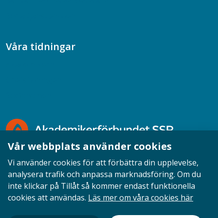
Samtal med beteendevetare
Socialtjänstpodden
Våra tidningar
Akademikern
Chefstidningen
Socionomen
Vår webbplats använder cookies
Vi använder cookies för att förbättra din upplevelse,
analysera trafik och anpassa marknadsföring. Om du
inte klickar på Tillåt så kommer endast funktionella
Opinion
English
Personuppgifter
Cookies
cookies att användas.
Läs mer om våra cookies här