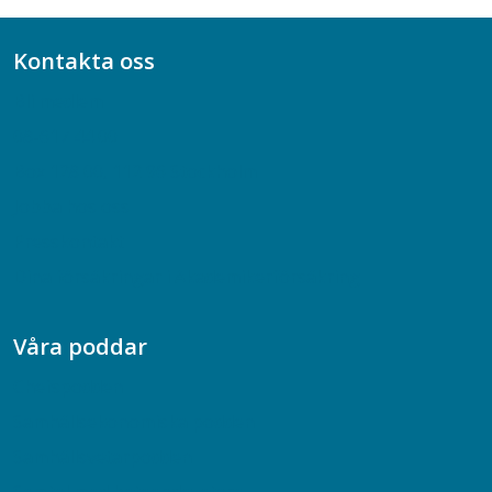
Kontakta oss
Bli medlem
08-617 44 00
Box 128 00, 112 96 Stockholm
Jobba hos oss
Presskontakt
Dina försäkringar i Akademikerförsäkring
Våra poddar
Chefspodden
Samhällsekonomiska podden
Samhällsvetarpodden