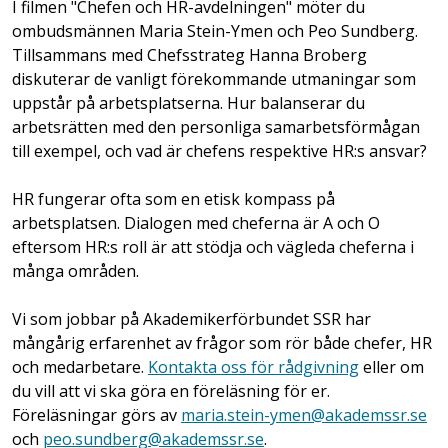
I filmen "Chefen och HR-avdelningen" möter du
ombudsmännen Maria Stein-Ymen och Peo Sundberg.
Tillsammans med Chefsstrateg Hanna Broberg
diskuterar de vanligt förekommande utmaningar som
uppstår på arbetsplatserna. Hur balanserar du
arbetsrätten med den personliga samarbetsförmågan
till exempel, och vad är chefens respektive HR:s ansvar?
HR fungerar ofta som en etisk kompass på
arbetsplatsen. Dialogen med cheferna är A och O
eftersom HR:s roll är att stödja och vägleda cheferna i
många områden.
Vi som jobbar på Akademikerförbundet SSR har
mångårig erfarenhet av frågor som rör både chefer, HR
och medarbetare.
Kontakta oss för rådgivning
eller om
du vill att vi ska göra en föreläsning för er.
Föreläsningar görs av
maria.stein-ymen@akademssr.se
och
peo.sundberg@akademssr.se
.