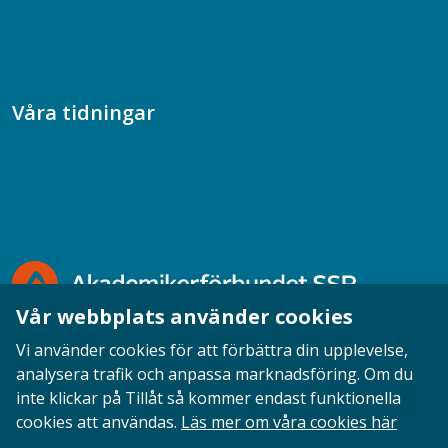
Samtal med beteendevetare
Socialtjänstpodden
Våra tidningar
Akademikern
Chefstidningen
Socionomen
Vår webbplats använder cookies
Vi använder cookies för att förbättra din upplevelse,
analysera trafik och anpassa marknadsföring. Om du
inte klickar på Tillåt så kommer endast funktionella
Opinion
English
Personuppgifter
Cookies
cookies att användas.
Läs mer om våra cookies här