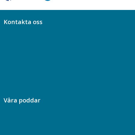
Kontakta oss
Bli medlem
08-617 44 00
Box 128 00, 112 96 Stockholm
Jobba hos oss
Presskontakt
Dina försäkringar i Akademikerförsäkring
Våra poddar
Chefspodden
Samhällsekonomiska podden
Samhällsvetarpodden