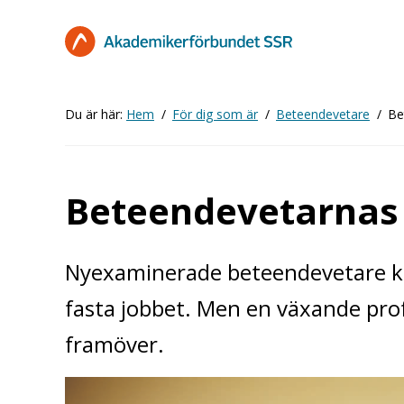
Hoppa
till
huvudinnehåll
Du är här:
Hem
För dig som är
Beteendevetare
Be
Beteendevetarnas
Nyexaminerade beteendevetare kan
fasta jobbet. Men en växande pro
framöver.