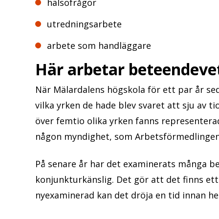
hälsofrågor
utredningsarbete
arbete som handläggare
Här arbetar beteendeve
När Mälardalens högskola för ett par år s
vilka yrken de hade blev svaret att sju av t
över femtio olika yrken fanns representera
någon myndighet, som Arbetsförmedlingen, 
På senare år har det examinerats många b
konjunkturkänslig. Det gör att det finns e
nyexaminerad kan det dröja en tid innan hen