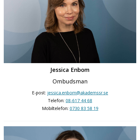
Jessica Enbom
Ombudsman
E-post:
jessica.enbom@akademssr.se
Telefon:
08-617 44 68
Mobiltelefon:
0730 83 58 19