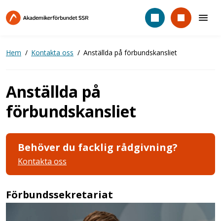
Hoppa
till
huvudinnehåll
Hem
Kontakta oss
Anställda på förbundskansliet
Anställda på
förbundskansliet
Behöver du facklig rådgivning?
Kontakta oss
Förbundssekretariat