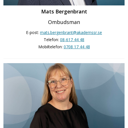
Mats Bergenbrant
Ombudsman
E-post:
mats.bergenbrant@akademssr.se
Telefon:
08-617 44 48
Mobiltelefon:
0708 17 44 48