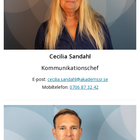
Cecilia Sandahl
Kommunikationschef
E-post:
cecilia.sandahl@akademssr.se
Mobiltelefon:
0706 87 32 42