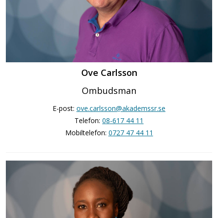
Ove Carlsson
Ombudsman
E-post:
ove.carlsson@akademssr.se
Telefon:
08-617 44 11
Mobiltelefon:
0727 47 44 11