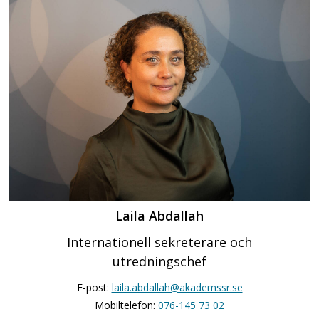
Laila Abdallah
Internationell sekreterare och
utredningschef
E-post:
laila.abdallah@akademssr.se
Mobiltelefon:
076-145 73 02