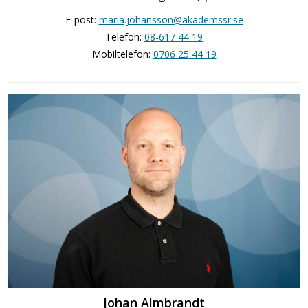
E-post:
maria.johansson@akademssr.se
Telefon:
08-617 44 19
Mobiltelefon:
0706 25 44 19
Johan Almbrandt