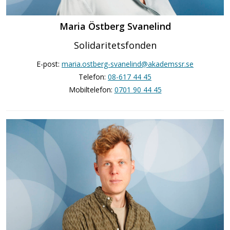
Maria Östberg Svanelind
Solidaritetsfonden
E-post:
maria.ostberg-svanelind@akademssr.se
Telefon:
08-617 44 45
Mobiltelefon:
0701 90 44 45