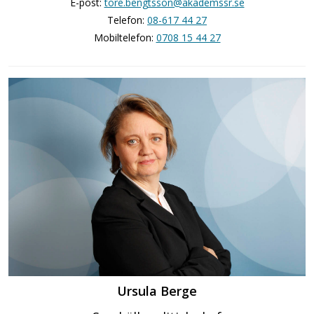
E-post:
tore.bengtsson@akademssr.se
Telefon:
08-617 44 27
Mobiltelefon:
0708 15 44 27
Ursula Berge