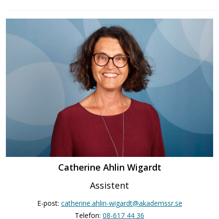
Catherine Ahlin Wigardt
Assistent
E-post:
catherine.ahlin-wigardt@akademssr.se
Telefon:
08-617 44 36