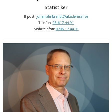
Statistiker
E-post:
johan.almbrandt@akademssr.se
Telefon:
08-617 44 91
Mobiltelefon:
0706 17 44 91