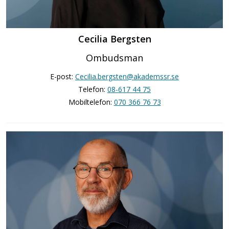
Cecilia Bergsten
Ombudsman
E-post:
Cecilia.bergsten@akademssr.se
Telefon:
08-617 44 75
Mobiltelefon:
070 366 76 73