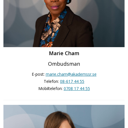
Marie Cham
Ombudsman
E-post:
marie.cham@akademssr.se
Telefon:
08-617 44 55
Mobiltelefon:
0708 17 44 55