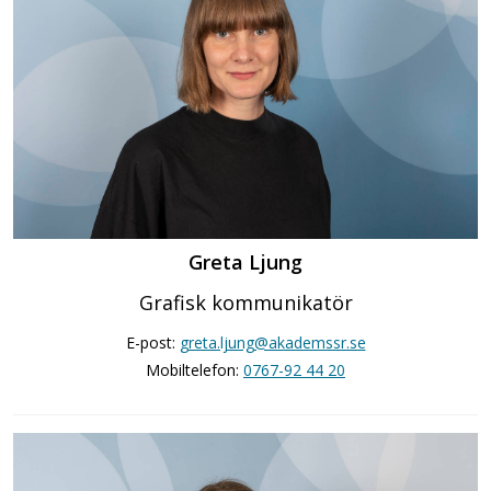
Greta Ljung
Grafisk kommunikatör
E-post:
greta.ljung@akademssr.se
Mobiltelefon:
0767-92 44 20