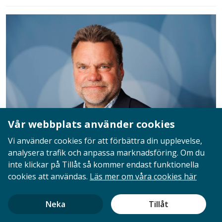
Vår webbplats använder cookies
Vi använder cookies för att förbättra din upplevelse,
analysera trafik och anpassa marknadsföring. Om du
Christer Gustafsson
inte klickar på Tillåt så kommer endast funktionella
cookies att användas.
Läs mer om våra cookies här
Ombudsman
E-post:
christer.gustafsson@akademssr.se
Neka
Tillåt
Telefon:
08-617 44 72