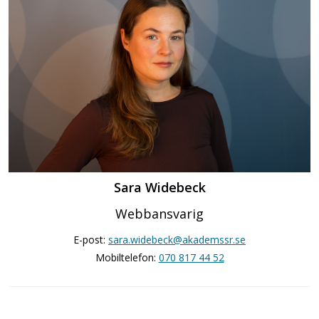
Sara Widebeck
Webbansvarig
E-post:
sara.widebeck@akademssr.se
Mobiltelefon:
070 817 44 52