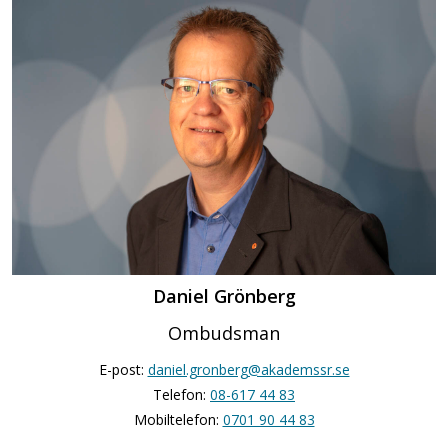
Daniel Grönberg
Ombudsman
E-post:
daniel.gronberg@akademssr.se
Telefon:
08-617 44 83
Mobiltelefon:
0701 90 44 83