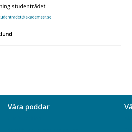
ning studentrådet
studentradet@akademssr.se
klund
Våra poddar
Vå
Chefspodden
Ak
Samhällsekonomiska podden
Ch