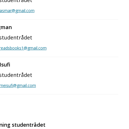
studentrådet
r.asmar@gmail.com
gman
studentrådet
readsbooks1@gmail.com
sufi
studentrådet
umeisufi@gmail.com
ning studentrådet