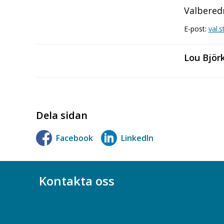
Valbered
E-post:
val.
Lou Björ
Dela sidan
Facebook
LinkedIn
Kontakta oss
Bli medlem
08-617 44 00