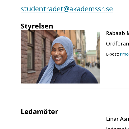
studentradet@akademssr.se
Styrelsen
Rabaab M
Ordföran
E-post:
r.mo
Ledamöter
Linar As