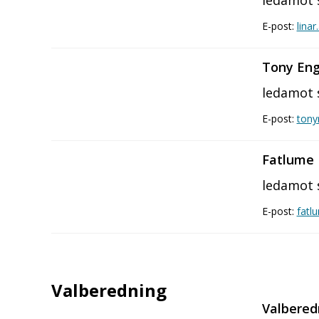
ledamot 
E-post:
lina
Tony En
ledamot 
E-post:
tony
Fatlume I
ledamot 
E-post:
fatl
Valberedning
Valbered