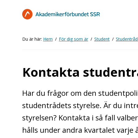
Hoppa
till
huvudinnehåll
Du är här:
Hem
För dig som är
Student
Studentråd
Kontakta studentr
Har du frågor om den studentpol
studentrådets styrelse. Är du intr
styrelsen? Kontakta i så fall val
hålls under andra kvartalet varje å