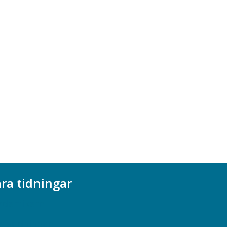
ra tidningar
ademikern
efstidningen