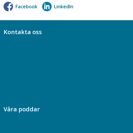
Facebook
LinkedIn
Kontakta oss
Bli medlem
08-617 44 00
Box 128 00, 112 96 Stockholm
Jobba hos oss
Presskontakt
Dina försäkringar i Akademikerförsäkring
Våra poddar
Chefspodden
Samhällsekonomiska podden