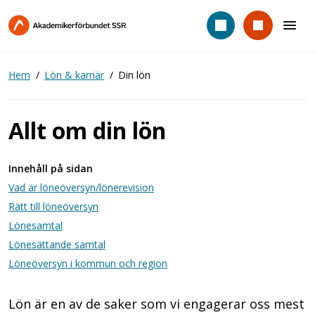
Hoppa
till
huvudinnehåll
Hem
Lön & karriär
Din lön
Allt om din lön
Innehåll på sidan
Vad är löneöversyn/lönerevision
Rätt till löneöversyn
Lönesamtal
Lönesättande samtal
Löneöversyn i kommun och region
Lön är en av de saker som vi engagerar oss mest