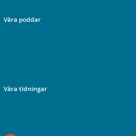
Dina försäkringar i Akademikerförsäkring
Våra poddar
Chefspodden
Samhällsekonomiska podden
Samhällsvetarpodden
Samtal med beteendevetare
Socialtjänstpodden
Våra tidningar
Akademikern
Chefstidningen
Socionomen