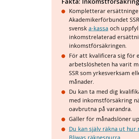
Fakta: Inkomstförsäkrin
Kompletterar ersättninge
Akademikerförbundet SSR.
svensk
a-kassa
och uppfyll
inkomstrelaterad ersättnin
inkomstförsäkringen.
För att kvalificera sig fö
arbetslösheten ha varit 
SSR som yrkesverksam ell
månader.
Du kan ta med dig kvalifi
med inkomstförsäkring n
oavbrutna på varandra.
Gäller för månadslöner up
Du kan själv räkna ut hur
Bliwas räknesnurra
.