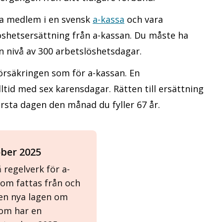
ra medlem i en svensk
a-kassa
och vara
löshetsersättning från a-kassan. Du måste ha
 en nivå av 300 arbetslöshetsdagar.
försäkringen som för a-kassan. En
ltid med sex karensdagar. Rätten till ersättning
sta dagen den månad du fyller 67 år.
ober 2025
regelverk för a-
 som fattas från och
en nya lagen om
som har en