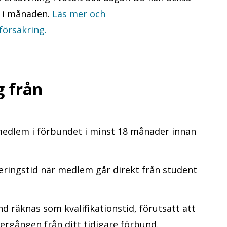
r i månaden.
Läs mer och
försäkring
.
g från
 medlem i förbundet i minst 18 månader innan
ringstid när medlem går direkt från student
 räknas som kvalifikationstid, förutsatt att
rgången från ditt tidigare förbund.