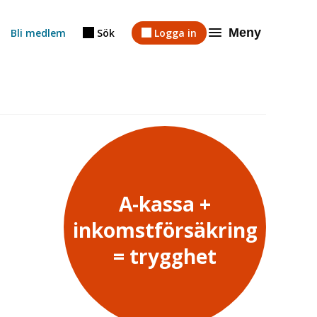
Meny
Bli medlem
Sök
Logga in
A-kassa +
inkomstförsäkring
= trygghet