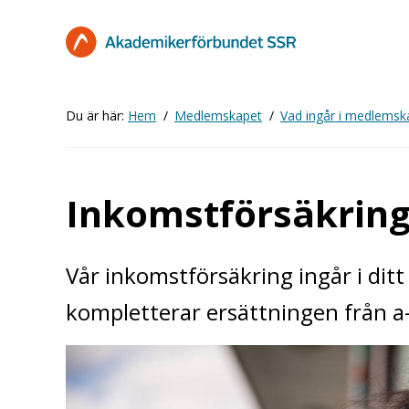
Hoppa
till
huvudinnehåll
Du är här:
Hem
Medlemskapet
Vad ingår i medlemsk
Inkomstförsäkring
Vår inkomstförsäkring ingår i di
kompletterar ersättningen från a-k