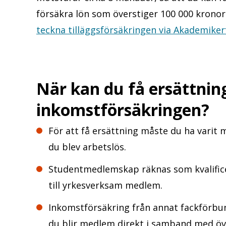
försäkra lön som överstiger 100 000 krono
teckna tilläggsförsäkringen
via Akademiker
När kan du få ersättnin
inkomstförsäkringen?
För att få ersättning måste du ha varit
du blev arbetslös.
Studentmedlemskap räknas som kvalifice
till yrkesverksam medlem.
Inkomstförsäkring från annat fackförbund
du blir medlem direkt i samband med öve