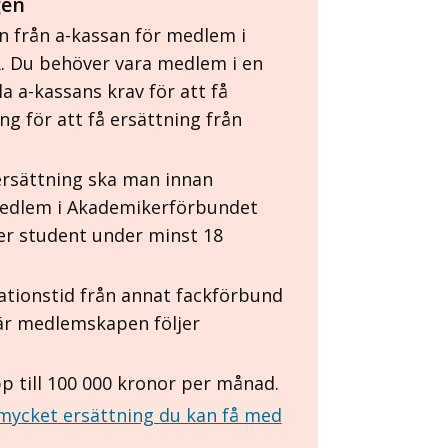
gen
n från a-kassan för medlem i
 Du behöver vara medlem i en
a a-kassans krav för att få
g för att få ersättning från
r ersättning ska man innan
medlem i Akademikerförbundet
er student under minst 18
kationstid från annat fackförbund
är medlemskapen följer
p till 100 000 kronor per månad.
 mycket ersättning du kan få med