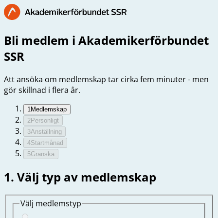
Bli medlem i Akademikerförbundet
SSR
Att ansöka om medlemskap tar cirka fem minuter - men
gör skillnad i flera år.
1
Medlemskap
2
Personligt
3
Anställning
4
Startmånad
5
Granska
1. Välj typ av medlemskap
Välj medlemstyp