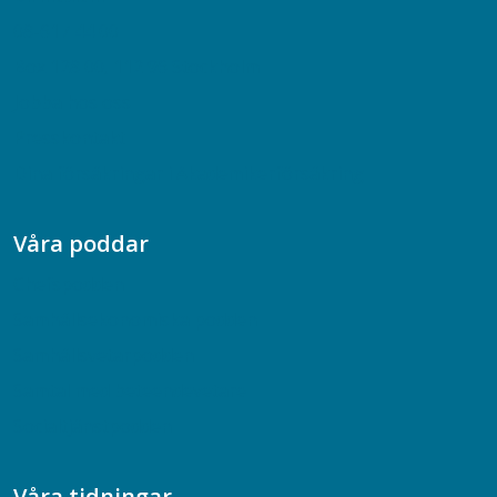
08-617 44 00
Box 128 00, 112 96 Stockholm
Jobba hos oss
Presskontakt
Dina försäkringar i Akademikerförsäkring
Våra poddar
Chefspodden
Samhällsekonomiska podden
Samhällsvetarpodden
Samtal med beteendevetare
Socialtjänstpodden
Våra tidningar