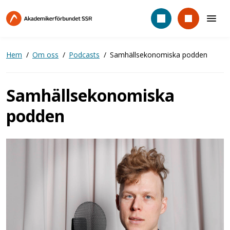
Hoppa
till
huvudinnehåll
Hem
Om oss
Podcasts
Samhällsekonomiska podden
Samhällsekonomiska
podden