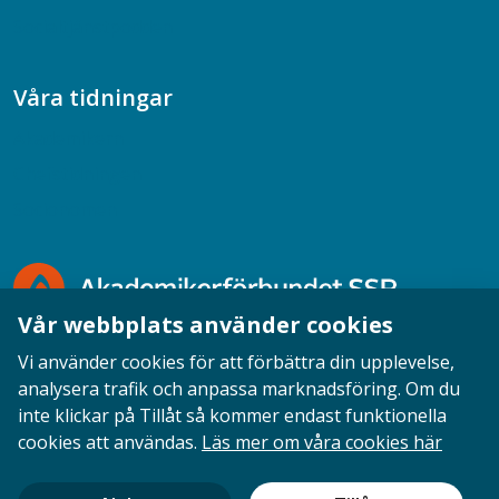
Socialtjänstpodden
Våra tidningar
Akademikern
Chefstidningen
Socionomen
Vår webbplats använder cookies
Vi använder cookies för att förbättra din upplevelse,
analysera trafik och anpassa marknadsföring. Om du
inte klickar på Tillåt så kommer endast funktionella
Opinion
English
Personuppgifter
Cookies
cookies att användas.
Läs mer om våra cookies här