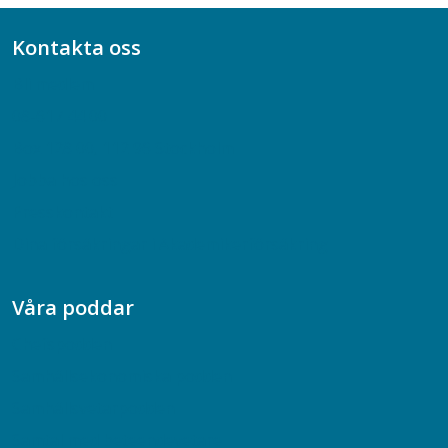
Kontakta oss
Bli medlem
08-617 44 00
Box 128 00, 112 96 Stockholm
Jobba hos oss
Presskontakt
Dina försäkringar i Akademikerförsäkring
Våra poddar
Chefspodden
Samhällsekonomiska podden
Samhällsvetarpodden
Samtal med beteendevetare