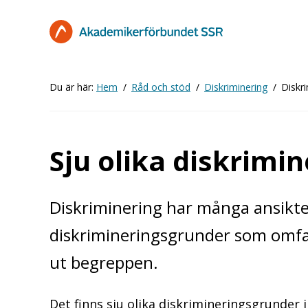
Hoppa
till
huvudinnehåll
Du är här:
Hem
Råd och stöd
Diskriminering
Diskr
Sju olika diskrimi
Diskriminering har många ansikte
diskrimineringsgrunder som omfatt
ut begreppen.
Det finns sju olika diskrimineringsgrunder 