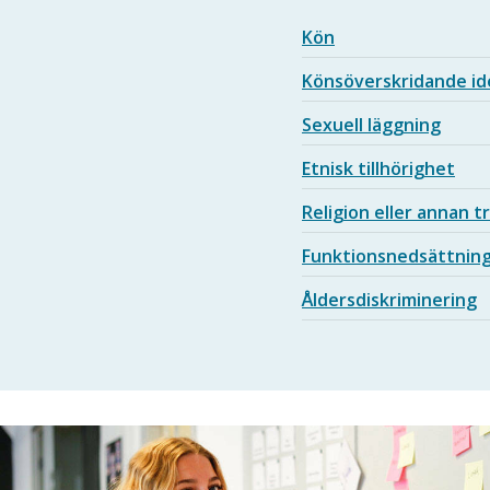
Kön
Könsöverskridande ide
Sexuell läggning
Etnisk tillhörighet
Religion eller annan 
Funktionsnedsättnin
Åldersdiskriminering