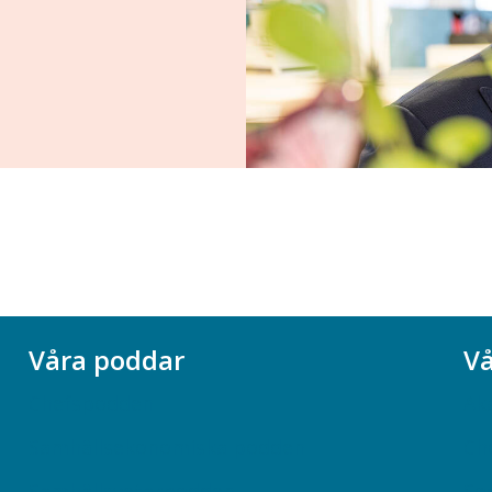
Våra poddar
Vå
Chefspodden
Ak
Samhällsekonomiska podden
Ch
Samhällsvetarpodden
So