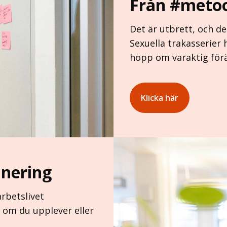
Från #metoo
Det är utbrett, och de
Sexuella trakasserier 
hopp om varaktig för
Klicka här
inering
arbetslivet
om du upplever eller