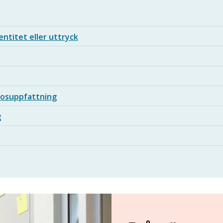
ntitet eller uttryck
trosuppfattning
g