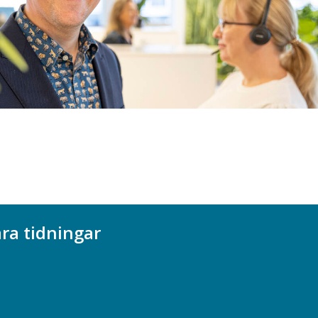
ra tidningar
ademikern
efstidningen
cionomen