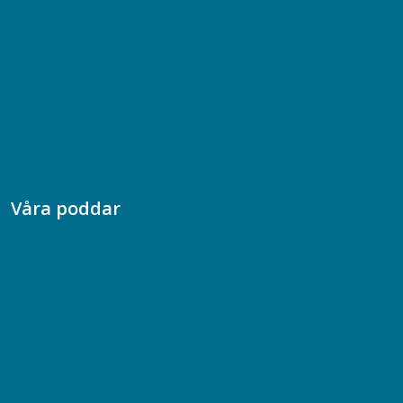
Bli medlem
08-617 44 00
Box 128 00, 112 96 Stockholm
Jobba hos oss
Presskontakt
Dina försäkringar i Akademikerförsäkring
Våra poddar
Chefspodden
Samhällsekonomiska podden
Samhällsvetarpodden
Samtal med beteendevetare
Socialtjänstpodden