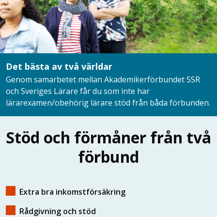
lärare
Det bästa av två världar
Genom samarbetet mellan Akademikerförbundet SSR
och Sveriges Lärare får du som inte har
lärarexamen/obehörig lärare stöd från båda förbunden.
Stöd och förmåner från två
förbund
Extra bra inkomstförsäkring
Rådgivning och stöd