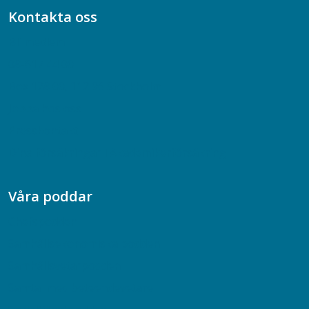
Kontakta oss
Bli medlem
08-617 44 00
Box 128 00, 112 96 Stockholm
Jobba hos oss
Presskontakt
Dina försäkringar i Akademikerförsäkring
Våra poddar
Chefspodden
Samhällsekonomiska podden
Samhällsvetarpodden
Samtal med beteendevetare