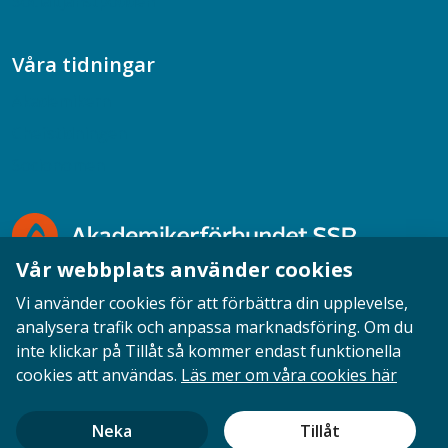
Socialtjänstpodden
Våra tidningar
Akademikern
Chefstidningen
Socionomen
Vår webbplats använder cookies
Vi använder cookies för att förbättra din upplevelse,
analysera trafik och anpassa marknadsföring. Om du
inte klickar på Tillåt så kommer endast funktionella
Opinion
English
Personuppgifter
Cookies
cookies att användas.
Läs mer om våra cookies här
Ansvarig utgivare: Cecilia Sandahl
Neka
Tillåt