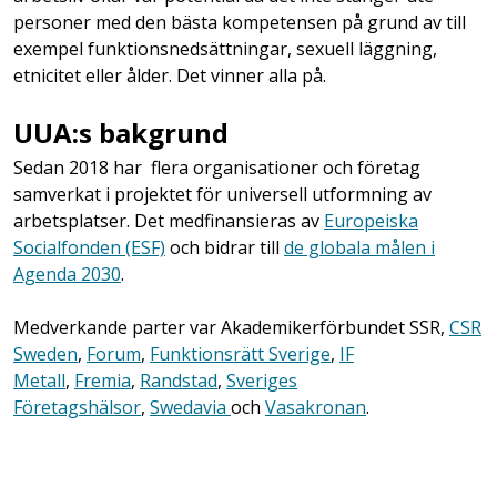
personer med den bästa kompetensen på grund av till
exempel funktionsnedsättningar, sexuell läggning,
etnicitet eller ålder. Det vinner alla på.
UUA:s bakgrund
Sedan 2018 har flera organisationer och företag
samverkat i projektet för universell utformning av
arbetsplatser. Det medfinansieras av
Europeiska
Socialfonden (ESF)
och bidrar till
de globala målen i
Agenda 2030
.
Medverkande parter var Akademikerförbundet SSR,
CSR
Sweden
,
Forum
,
Funktionsrätt Sverige
,
IF
Metall
,
Fremia
,
Randstad
,
Sveriges
Företagshälsor
,
Swedavia
och
Vasakronan
.