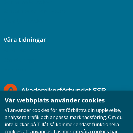
Samhällsvetarpodden
Samtal med beteendevetare
Socialtjänstpodden
Våra tidningar
Akademikern
Chefstidningen
Socionomen
Vår webbplats använder cookies
Vi använder cookies för att förbättra din upplevelse,
analysera trafik och anpassa marknadsföring. Om du
inte klickar på Tillåt så kommer endast funktionella
Opinion
English
Personuppgifter
Cookies
cookies att användas.
Läs mer om våra cookies här