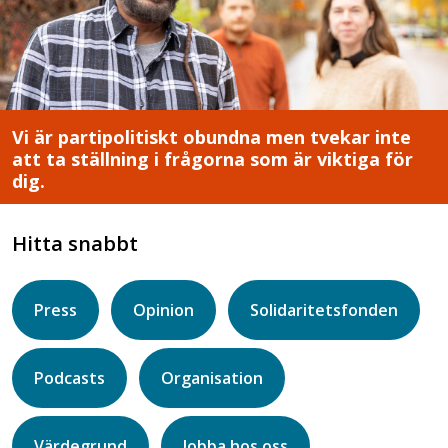
Vi är partipolitiskt obundna men tvekar inte
att ta ställning i frågorna som är viktiga för
dig.
Hitta snabbt
Press
Opinion
Solidaritetsfonden
Podcasts
Organisation
Värdegrund
Jobba hos oss