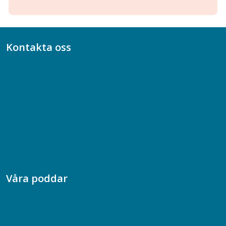
Kontakta oss
Bli medlem
08-617 44 00
Box 128 00, 112 96 Stockholm
Jobba hos oss
Presskontakt
Dina försäkringar i Akademikerförsäkring
Våra poddar
Chefspodden
Samhällsekonomiska podden