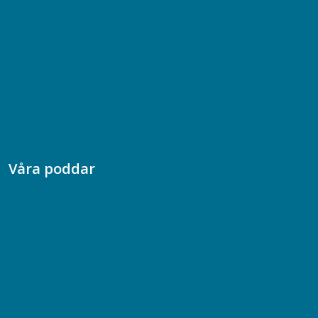
Bli medlem
08-617 44 00
Box 128 00, 112 96 Stockholm
Jobba hos oss
Presskontakt
Dina försäkringar i Akademikerförsäkring
Våra poddar
Chefspodden
Samhällsekonomiska podden
Samhällsvetarpodden
Samtal med beteendevetare
Socialtjänstpodden