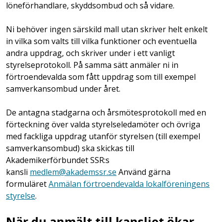
löneförhandlare, skyddsombud och så vidare.
Ni behöver ingen särskild mall utan skriver helt enkelt
in vilka som valts till vilka funktioner och eventuella
andra uppdrag, och skriver under i ett vanligt
styrelseprotokoll. På samma sätt anmäler ni in
förtroendevalda som fått uppdrag som till exempel
samverkansombud under året.
De antagna stadgarna och årsmötesprotokoll med en
förteckning över valda styrelseledamöter och övriga
med fackliga uppdrag utanför styrelsen (till exempel
samverkansombud) ska skickas till
Akademikerförbundet SSR:s
kansli
medlem@akademssr.se
Använd gärna
formuläret
Anmälan förtroendevalda lokalföreningens
styrelse
.
När du anmält till kansliet ökar