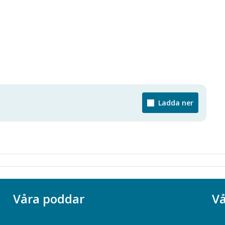
Ladda ner
Våra poddar
Vå
Chefspodden
Ak