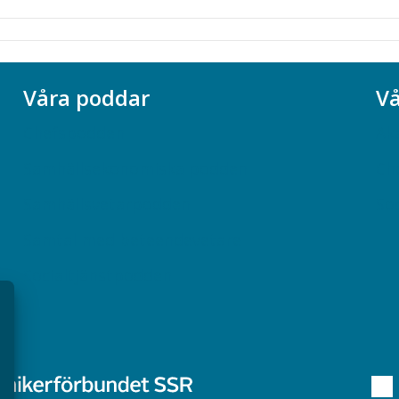
Våra poddar
Vå
Chefspodden
Ak
Samhällsekonomiska podden
Ch
Samhällsvetarpodden
So
Samtal med beteendevetare
Socialtjänstpodden