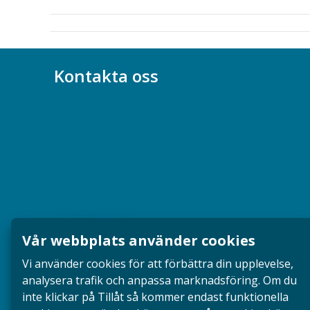
Kontakta oss
Bli medlem
08-617 44 00
Box 128 00, 112 96 Stockholm
Jobba hos oss
Presskontakt
Vår webbplats använder cookies
Dina försäkringar i Akademikerförsäkring
Vi använder cookies för att förbättra din upplevelse,
analysera trafik och anpassa marknadsföring. Om du
inte klickar på Tillåt så kommer endast funktionella