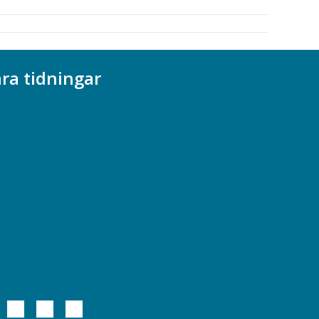
ra tidningar
ademikern
efstidningen
cionomen