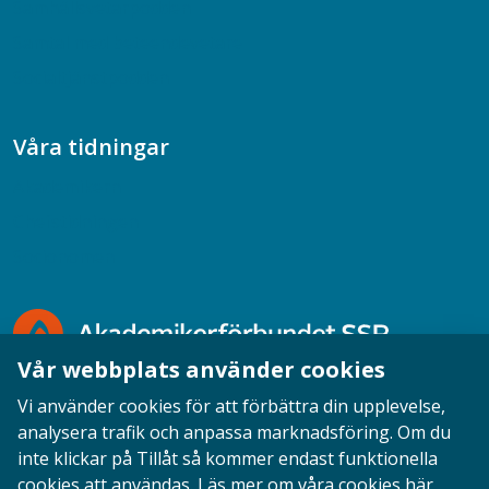
Samhällsvetarpodden
Samtal med beteendevetare
Socialtjänstpodden
Våra tidningar
Akademikern
Chefstidningen
Socionomen
Vår webbplats använder cookies
Vi använder cookies för att förbättra din upplevelse,
analysera trafik och anpassa marknadsföring. Om du
inte klickar på Tillåt så kommer endast funktionella
Opinion
English
Personuppgifter
Cookies
cookies att användas.
Läs mer om våra cookies här