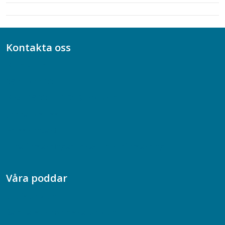
Kontakta oss
Bli medlem
08-617 44 00
Box 128 00, 112 96 Stockholm
Jobba hos oss
Presskontakt
Dina försäkringar i Akademikerförsäkring
Våra poddar
Chefspodden
Samhällsekonomiska podden