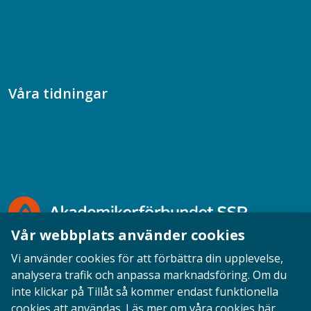
Samhällsvetarpodden
Samtal med beteendevetare
Socialtjänstpodden
Våra tidningar
Akademikern
Chefstidningen
Socionomen
Vår webbplats använder cookies
Vi använder cookies för att förbättra din upplevelse,
analysera trafik och anpassa marknadsföring. Om du
inte klickar på Tillåt så kommer endast funktionella
Opinion
English
Personuppgifter
Cookies
cookies att användas.
Läs mer om våra cookies här