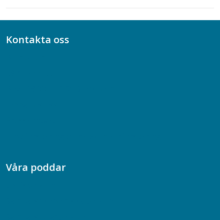
Kontakta oss
Bli medlem
08-617 44 00
Box 128 00, 112 96 Stockholm
Jobba hos oss
Presskontakt
Dina försäkringar i Akademikerförsäkring
Våra poddar
Chefspodden
Samhällsekonomiska podden
Samhällsvetarpodden