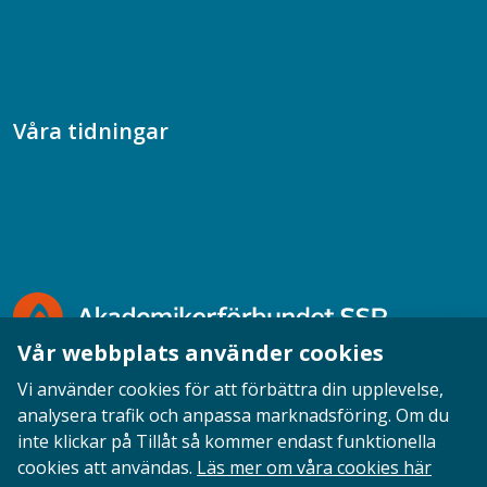
Samtal med beteendevetare
Socialtjänstpodden
Våra tidningar
Akademikern
Chefstidningen
Socionomen
Vår webbplats använder cookies
Vi använder cookies för att förbättra din upplevelse,
analysera trafik och anpassa marknadsföring. Om du
inte klickar på Tillåt så kommer endast funktionella
Opinion
English
Personuppgifter
Cookies
cookies att användas.
Läs mer om våra cookies här