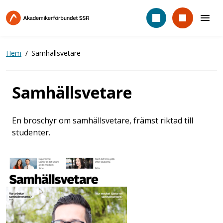
Hoppa
till
huvudinnehåll
Hem
Samhällsvetare
Samhällsvetare
En broschyr om samhällsvetare, främst riktad till
studenter.