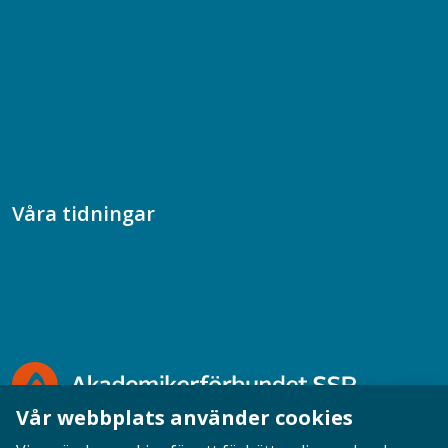
Chefspodden
Samhällsekonomiska podden
Samhällsvetarpodden
Samtal med beteendevetare
Socialtjänstpodden
Våra tidningar
Akademikern
Chefstidningen
Socionomen
Vår webbplats använder cookies