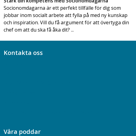
Stärk din kompetens med Socionomdagarna
Socionomdagarna är ett perfekt tillfälle för dig som
jobbar inom socialt arbete att fylla på med ny kunskap
och inspiration. Vill du få argument för att övertyga din
chef om att du ska få åka dit? ...
Kontakta oss
Bli medlem
08-617 44 00
Box 128 00, 112 96 Stockholm
Jobba hos oss
Presskontakt
Dina försäkringar i Akademikerförsäkring
Våra poddar