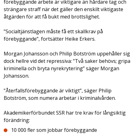
förebyggande arbete är viktigare än hårdare tag och
strängare straff när det gäller den enskilt viktigaste
åtgärden för att få bukt med brottslighet.
”Socialtjänstlagen måste få ett skallkrav på
förebyggande”, fortsätter Heike Erkers.
Morgan Johansson och Philip Botström uppehåller sig
dock hellre vid det repressiva: ”Två saker behövs; gripa
kriminella och bryta nyrekrytering” säger Morgan
Johansson.
”Återfallsförebyggande är viktigt”, säger Philip
Botström, som numera arbetar i kriminalvården.
Akademikerförbundet SSR har tre krav för långsiktig
förändring:
10 000 fler som jobbar förebyggande