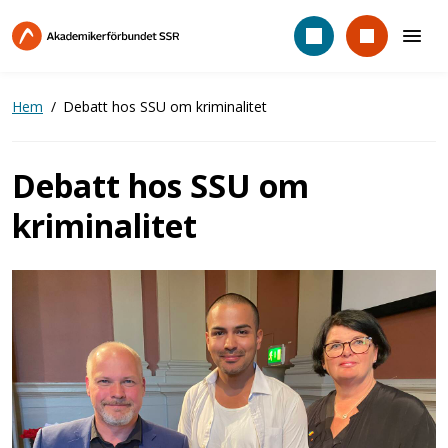
Hoppa
till
huvudinnehåll
Hem
Debatt hos SSU om kriminalitet
Debatt hos SSU om
kriminalitet