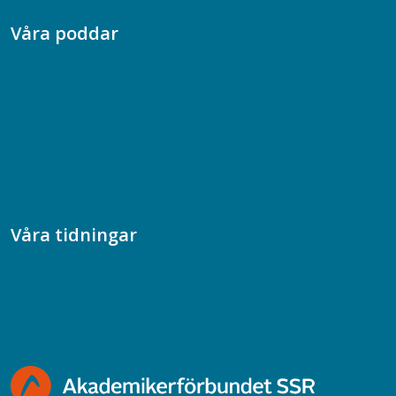
Våra poddar
Chefspodden
Samhällsekonomiska podden
Samhällsvetarpodden
Samtal med beteendevetare
Socialtjänstpodden
Våra tidningar
Akademikern
Chefstidningen
Socionomen