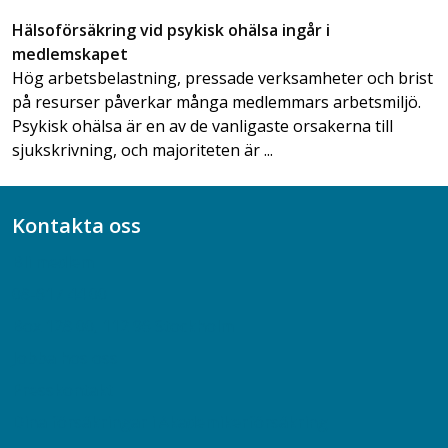
Hälsoförsäkring vid psykisk ohälsa ingår i
medlemskapet
Hög arbetsbelastning, pressade verksamheter och brist
på resurser påverkar många medlemmars arbetsmiljö.
Psykisk ohälsa är en av de vanligaste orsakerna till
sjukskrivning, och majoriteten är ...
Kontakta oss
Bli medlem
08-617 44 00
Box 128 00, 112 96 Stockholm
Jobba hos oss
Presskontakt
Dina försäkringar i Akademikerförsäkring