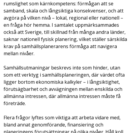
rumslighet som kärnkompetens: förmågan att se
samband, skala och långsiktiga konsekvenser, och att
avgöra på vilken nivå – lokal, regional eller nationell –
en fråga hör hemma. I samtalet uppmärksammades
också att Sverige, till skillnad från många andra länder,
saknar nationell fysisk planering, vilket ställer särskilda
krav på samhällsplanerarens förmåga att navigera
mellan nivåer.
Samhällsutmaningar beskrevs inte som hinder, utan
som ett verktyg i samhällsplaneringen, där värdet ofta
ligger bortom ekonomiska kalkyler – i långsiktighet,
förutsägbarhet och avvägningen mellan enskilda och
allmänna intressen, där allmänna intressen måste få
företräde.
Flera frågor lyftes som viktiga att arbeta vidare med,
bland annat genomförande, finansiering och
planeringens förutsättningar på olika nivåer. Håll koll