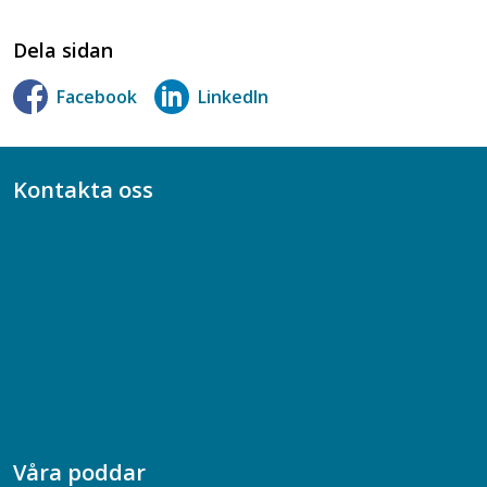
Dela sidan
Facebook
LinkedIn
Kontakta oss
Bli medlem
08-617 44 00
Box 128 00, 112 96 Stockholm
Jobba hos oss
Presskontakt
Dina försäkringar i Akademikerförsäkring
Våra poddar