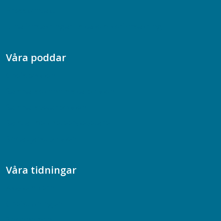
Presskontakt
Dina försäkringar i Akademikerförsäkring
Våra poddar
Chefspodden
Samhällsekonomiska podden
Samhällsvetarpodden
Samtal med beteendevetare
Socialtjänstpodden
Våra tidningar
Akademikern
Chefstidningen
Socionomen