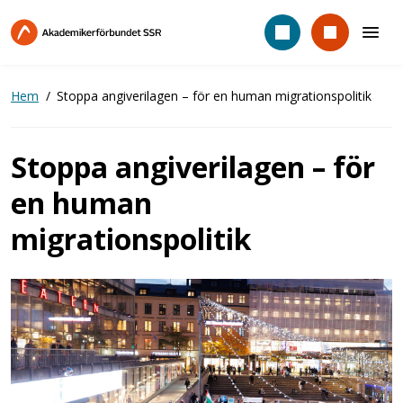
Hoppa
till
huvudinnehåll
Hem
Stoppa angiverilagen – för en human migrationspolitik
Stoppa angiverilagen – för
en human
migrationspolitik