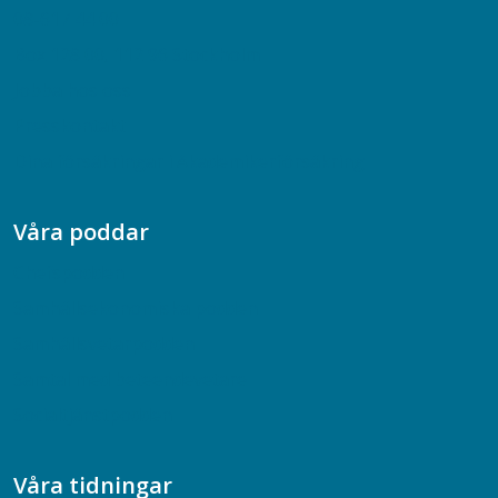
08-617 44 00
Box 128 00, 112 96 Stockholm
Jobba hos oss
Presskontakt
Dina försäkringar i Akademikerförsäkring
Våra poddar
Chefspodden
Samhällsekonomiska podden
Samhällsvetarpodden
Samtal med beteendevetare
Socialtjänstpodden
Våra tidningar