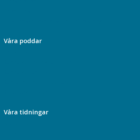
Jobba hos oss
Presskontakt
Dina försäkringar i Akademikerförsäkring
Våra poddar
Chefspodden
Samhällsekonomiska podden
Samhällsvetarpodden
Samtal med beteendevetare
Socialtjänstpodden
Våra tidningar
Akademikern
Chefstidningen