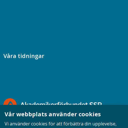
Chefspodden
Samhällsekonomiska podden
Samhällsvetarpodden
Samtal med beteendevetare
Socialtjänstpodden
Våra tidningar
Akademikern
Chefstidningen
Socionomen
Vår webbplats använder cookies
Vi använder cookies för att förbättra din upplevelse,