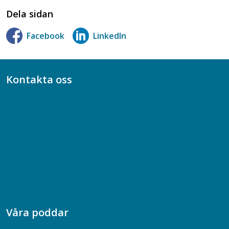
Dela sidan
Facebook
LinkedIn
Kontakta oss
Bli medlem
08-617 44 00
Box 128 00, 112 96 Stockholm
Jobba hos oss
Presskontakt
Dina försäkringar i Akademikerförsäkring
Våra poddar