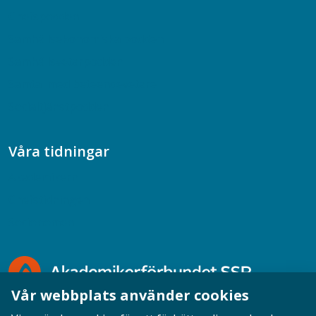
Chefspodden
Samhällsekonomiska podden
Samhällsvetarpodden
Samtal med beteendevetare
Socialtjänstpodden
Våra tidningar
Akademikern
Chefstidningen
Socionomen
Vår webbplats använder cookies