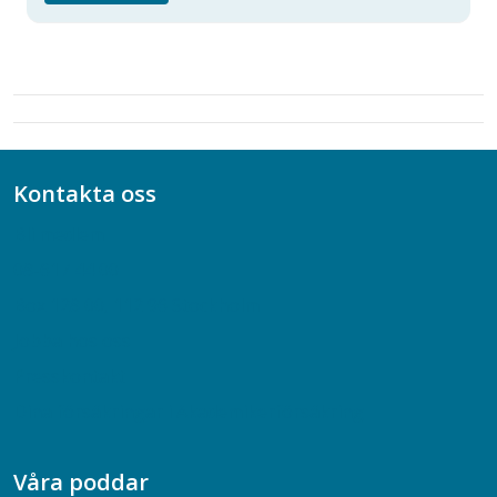
Kontakta oss
Bli medlem
08-617 44 00
Box 128 00, 112 96 Stockholm
Jobba hos oss
Presskontakt
Dina försäkringar i Akademikerförsäkring
Våra poddar