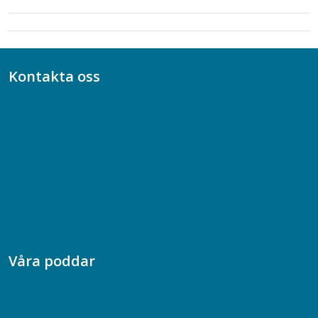
Kontakta oss
Bli medlem
08-617 44 00
Box 128 00, 112 96 Stockholm
Jobba hos oss
Presskontakt
Dina försäkringar i Akademikerförsäkring
Våra poddar
Chefspodden
Samhällsekonomiska podden