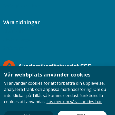
Socialtjänstpodden
Våra tidningar
Akademikern
Chefstidningen
Socionomen
Vår webbplats använder cookies
Vi använder cookies för att förbättra din upplevelse,
analysera trafik och anpassa marknadsföring. Om du
inte klickar på Tillåt så kommer endast funktionella
Opinion
English
Personuppgifter
Cookies
cookies att användas.
Läs mer om våra cookies här