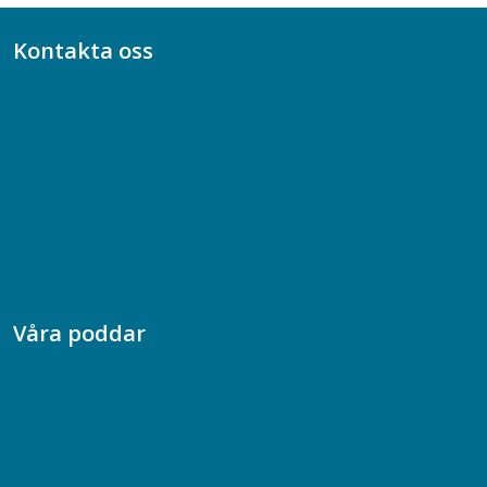
Kontakta oss
Bli medlem
08-617 44 00
Box 128 00, 112 96 Stockholm
Jobba hos oss
Presskontakt
Dina försäkringar i Akademikerförsäkring
Våra poddar
Chefspodden
Samhällsekonomiska podden
Samhällsvetarpodden
Samtal med beteendevetare