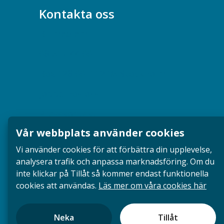
Kontakta oss
Bli medlem
08-617 44 00
Box 128 00, 112 96 Stockholm
Jobba hos oss
Presskontakt
Vår webbplats använder cookies
Dina försäkringar i Akademikerförsäkring
Vi använder cookies för att förbättra din upplevelse,
analysera trafik och anpassa marknadsföring. Om du
inte klickar på Tillåt så kommer endast funktionella
cookies att användas.
Läs mer om våra cookies här
Neka
Tillåt