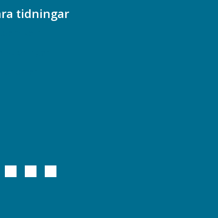
ra tidningar
ademikern
efstidningen
cionomen