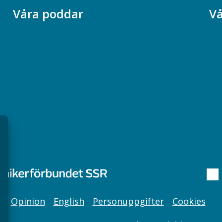
Våra poddar
Vå
Chefspodden
Ak
Samhällsekonomiska podden
Ch
Samhällsvetarpodden
So
Samtal med beteendevetare
Socialtjänstpodden
Opinion
English
Personuppgifter
Cookies