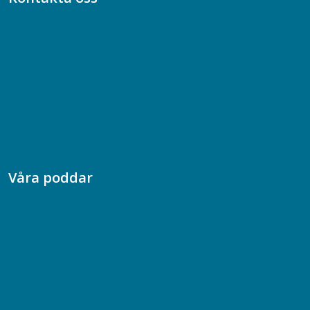
Bli medlem
08-617 44 00
Box 128 00, 112 96 Stockholm
Jobba hos oss
Presskontakt
Dina försäkringar i Akademikerförsäkring
Våra poddar
Chefspodden
Samhällsekonomiska podden
Samhällsvetarpodden
Samtal med beteendevetare
Socialtjänstpodden