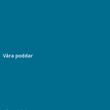
Bli medlem
08-617 44 00
Box 128 00, 112 96 Stockholm
Jobba hos oss
Presskontakt
Dina försäkringar i Akademikerförsäkring
Våra poddar
Chefspodden
Samhällsekonomiska podden
Samhällsvetarpodden
Samtal med beteendevetare
Socialtjänstpodden