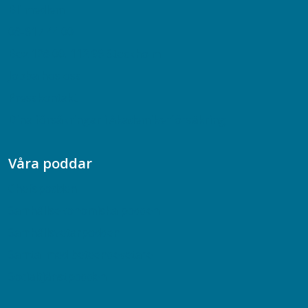
Bli medlem
08-617 44 00
Box 128 00, 112 96 Stockholm
Jobba hos oss
Presskontakt
Dina försäkringar i Akademikerförsäkring
Våra poddar
Chefspodden
Samhällsekonomiska podden
Samhällsvetarpodden
Samtal med beteendevetare
Socialtjänstpodden